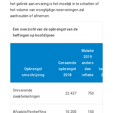
het gebrek aan ervaring is het moeilijk in te schatten of
het volume van vroegtijdige reserveringen zal
aanhouden of afnemen.
Een overzicht van de opbrengst van de
heffingen op hoofdlijnen
Mutatie
2019
Geraamde
anders
Opbre
Opbrengst
opbrengst
dan
tariefst
omschrijving
2018
inflatie
2,25% i
Onroerende
22.437
750
zaakbelastingen
Afvalstoffenheffing
10.200
150