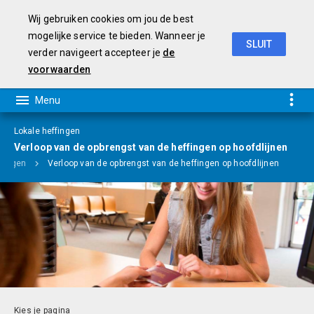
Wij gebruiken cookies om jou de best
mogelijke service te bieden. Wanneer je
SLUIT
verder navigeert accepteer je
de
Programmabegroting 2019-2022
voorwaarden
Lokale heffingen
Verloop van de opbrengst van de heffingen op hoofdlijnen
lingen
Verloop van de opbrengst van de heffingen op hoofdlijnen