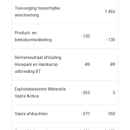
Toevoeging tussentijdse
1.455
winstneming
Product- en
-130
beleidsontwikkeling
-130
Renteresultaat afsluiting
Horapark en Harskamp
-89
-89
uitbreiding BT
Exploitatiekosten Materiële
-262
5
Vaste Activa
Vaste afdrachten
-371
-350