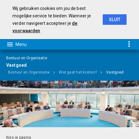
Wij gebruiken cookies om jou de best
mogelijke service te bieden. Wanneer je
SLUIT
verder navigeert accepteer je
de
Programmabegroting 2019-2022
voorwaarden
Bestuur en Organisatie
Vastgoed
Bestuur en Organisatie
Wat gaat het kosten?
Vastgoed