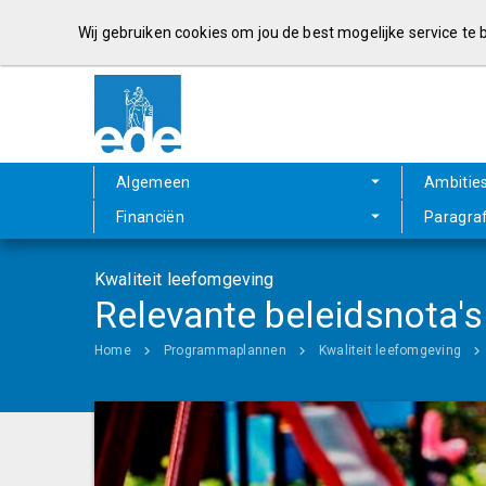
Wij gebruiken cookies om jou de best mogelijke service te
Algemeen
Ambitie
Financiën
Paragra
Kwaliteit leefomgeving
Relevante beleidsnota's
Home
Programmaplannen
Kwaliteit leefomgeving