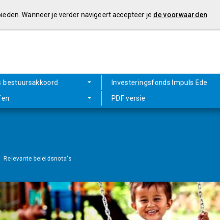
 bieden. Wanneer je verder navigeert accepteer je
de voorwaarden
s bestuursakkoord
Investeringsfonds Impuls Ede
fen
PDF versie
Relevante beleidsnota's