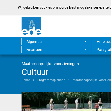
Wij gebruiken cookies om jou de best mogelijke service te
Algemeen
Ambitie
Financiën
Paragra
Maatschappelijke voorzieningen
Cultuur
Home
Programmaplannen
Maatschappelijke voorzie