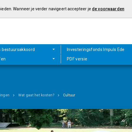
 bieden. Wanneer je verder navigeert accepteer je
de voorwaarden
s bestuursakkoord
Investeringsfonds Impuls Ede
fen
PDF versie
ningen
Wat gaat het kosten?
Cultuur