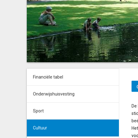
Financiële tabel
Onderwijshuisvesting
De 
Sport
sti
beë
Cultuur
Het
voo