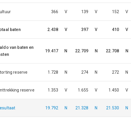
ultuur
366
V
139
V
152
V
otaal baten
2.438
V
397
V
410
V
aldo van baten en
19.417
N
22.709
N
22.708
N
asten
torting reserve
1.728
N
274
N
272
N
nttrekking reserve
1.353
V
1.655
V
1.450
V
esultaat
19.792
N
21.328
N
21.530
N