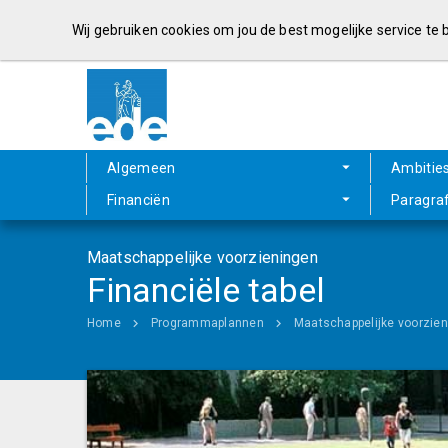
Wij gebruiken cookies om jou de best mogelijke service te
Algemeen
Ambitie
Financiën
Paragra
Maatschappelijke voorzieningen
Financiële tabel
Home
Programmaplannen
Maatschappelijke voorzie