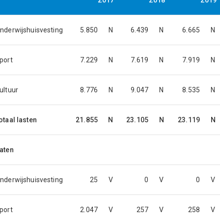
2017
2018
2019
nderwijshuisvesting
5.850
N
6.439
N
6.665
N
port
7.229
N
7.619
N
7.919
N
ultuur
8.776
N
9.047
N
8.535
N
otaal lasten
21.855
N
23.105
N
23.119
N
aten
nderwijshuisvesting
25
V
0
V
0
V
port
2.047
V
257
V
258
V