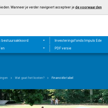
 bieden. Wanneer je verder navigeert accepteer je
de voorwaarden
s bestuursakkoord
Investeringsfonds Impuls Ede
fen
PDF versie
ningen
Wat gaat het kosten?
Financiële tabel