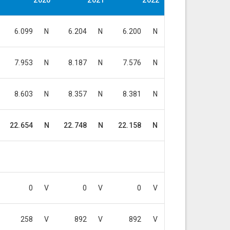
2020
2021
2022
6.099
N
6.204
N
6.200
N
7.953
N
8.187
N
7.576
N
8.603
N
8.357
N
8.381
N
22.654
N
22.748
N
22.158
N
0
V
0
V
0
V
258
V
892
V
892
V