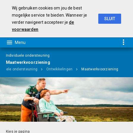
Wij gebruiken cookies om jou de best
mogelijke service te bieden. Wanneer je
SLUIT
verder navigeert accepteer je
de
Programmabegroting 2019-2022
voorwaarden
Individuele ondersteuning
Maatwerkvoorziening
ividuele ondersteuning
Ontwikkelingen
Maatwerkvoorziening