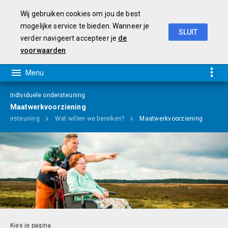
Wij gebruiken cookies om jou de best
mogelijke service te bieden. Wanneer je
SLUIT
verder navigeert accepteer je
de
Programmabegroting 2019-2022
voorwaarden
Individuele ondersteuning
Maatwerkvoorziening
ondersteuning
Wat willen we bereiken?
Maatwerkvoorziening