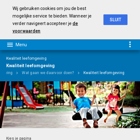
Wij gebruiken cookies om jou de best
mogelijke service te bieden. Wanneer je
SLUIT
verder navigeert accepteer je
de
Programmabegroting 2019-2022
voorwaarden
Kwaliteit leefomgeving
Kwaliteit leefomgeving
mgeving
Wat gaan we daarvoor doen?
Kwaliteit leefomgeving