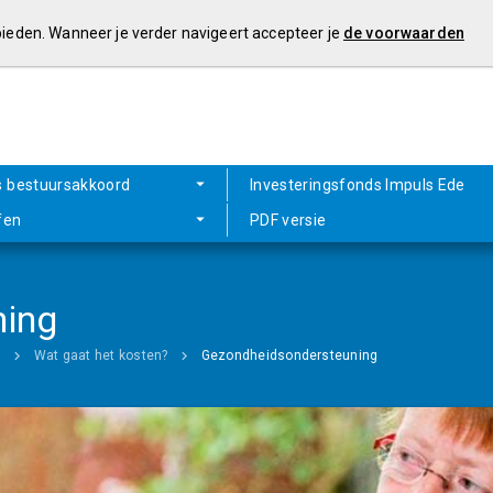
 bieden. Wanneer je verder navigeert accepteer je
de voorwaarden
s bestuursakkoord
Investeringsfonds Impuls Ede
fen
PDF versie
ning
g
Wat gaat het kosten?
Gezondheidsondersteuning