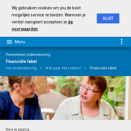
Wij gebruiken cookies om jou de best
mogelijke service te bieden. Wanneer je
SLUIT
verder navigeert accepteer je
de
Programmabegroting 2019-2022
voorwaarden
Preventieve ondersteuning
Financiële tabel
entieve ondersteuning
Wat gaat het kosten?
Financiële tabel