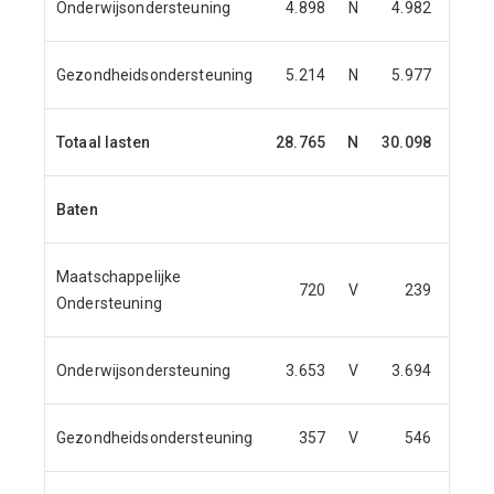
Onderwijsondersteuning
4.898
N
4.982
N
Gezondheidsondersteuning
5.214
N
5.977
N
Totaal lasten
28.765
N
30.098
N
Baten
Maatschappelijke
720
V
239
V
Ondersteuning
Onderwijsondersteuning
3.653
V
3.694
V
Gezondheidsondersteuning
357
V
546
V