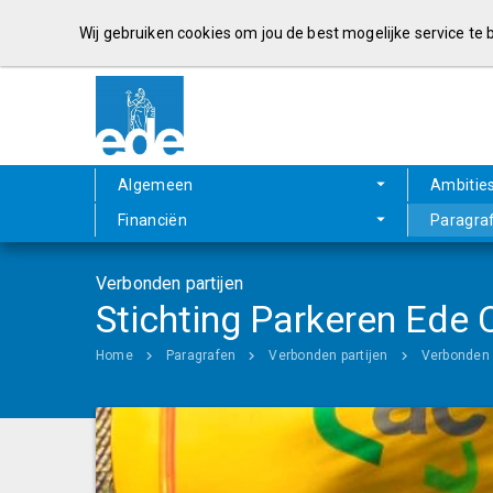
Wij gebruiken cookies om jou de best mogelijke service te
Algemeen
Ambitie
Financiën
Paragra
Verbonden partijen
Stichting Parkeren Ede
Home
Paragrafen
Verbonden partijen
Verbonden 