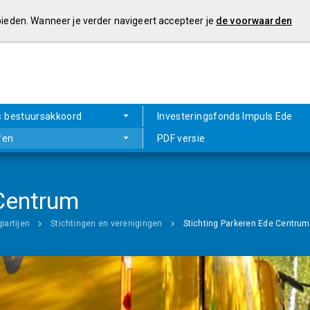
 bieden. Wanneer je verder navigeert accepteer je
de voorwaarden
s bestuursakkoord
Investeringsfonds Impuls Ede
fen
PDF versie
 Centrum
partijen
Stichtingen en verenigingen
Stichting Parkeren Ede Centrum