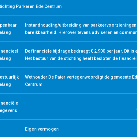
tichting Parkeren Ede Centrum
penbaar
Instandhouding/uitbreiding van parkeervoorzieningen 
elang
bereikbaarheid. Hierover tevens adviseren en commu
inancieel
De financiële bijdrage bedraagt € 2.900 per jaar. Dit is
elang
Het bestuur van de stichting heeft besloten de financiël
estuurlijk
Wethouder De Pater vertegenwoordigt de gemeente Ede 
elang
Centrum.
inanciële
egevens
Eigen vermogen