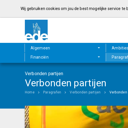
Wij gebruiken cookies om jou de best mogelijke service te
Algemeen
Ambitie
Financiën
Paragra
Verbonden partijen
Verbonden partijen
Home
Paragrafen
Verbonden partijen
Verbonden 