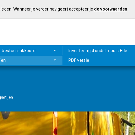
 bieden. Wanneer je verder navigeert accepteer je
de voorwaarden
s bestuursakkoord
Investeringsfonds Impuls Ede
fen
PDF versie
partijen