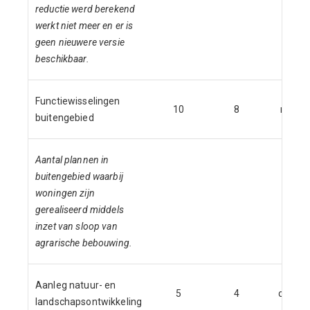
reductie werd berekend
werkt niet meer en er is
geen nieuwere versie
beschikbaar.
Functiewisselingen
10
8
nnb
buitengebied
Aantal plannen in
buitengebied waarbij
woningen zijn
gerealiseerd middels
inzet van sloop van
agrarische bebouwing.
Aanleg natuur- en
5
4
ca. 3
landschapsontwikkeling