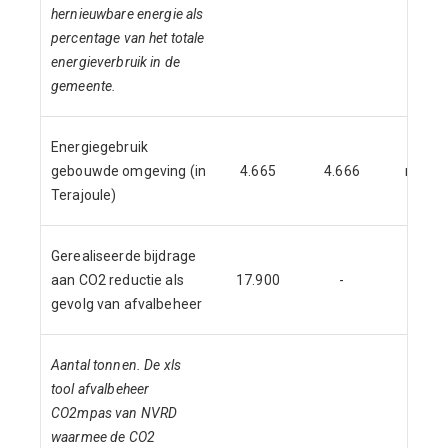
hernieuwbare energie als
percentage van het totale
energieverbruik in de
gemeente.
Energiegebruik
gebouwde omgeving (in
4.665
4.666
nnb
Terajoule)
Gerealiseerde bijdrage
aan CO2 reductie als
17.900
-
-
gevolg van afvalbeheer
Aantal tonnen. De xls
tool afvalbeheer
CO2mpas van NVRD
waarmee de CO2