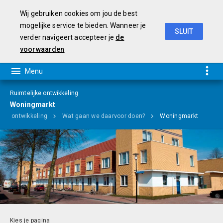
Wij gebruiken cookies om jou de best
mogelijke service te bieden. Wanneer je
SLUIT
verder navigeert accepteer je
de
Programmabegroting 2019-2022
voorwaarden
Ruimtelijke ontwikkeling
Woningmarkt
ijke ontwikkeling
Wat gaan we daarvoor doen?
Woningmarkt