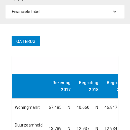
Rekening
Begroting
Begroting
2017
2018
2019
Woningmarkt
67.485
N
40.660
N
46.847
N
Duurzaamheid
13.789
N
12.937
N
12.934
N