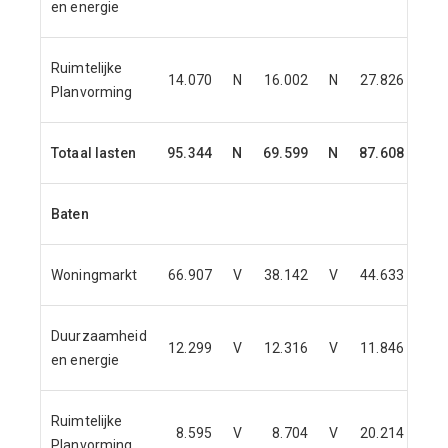
en energie
Ruimtelijke
14.070
N
16.002
N
27.826
N
Planvorming
Totaal lasten
95.344
N
69.599
N
87.608
N
Baten
Woningmarkt
66.907
V
38.142
V
44.633
V
Duurzaamheid
12.299
V
12.316
V
11.846
V
en energie
Ruimtelijke
8.595
V
8.704
V
20.214
V
Planvorming