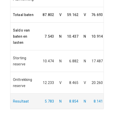
Totaal baten
87.802
V
59.162
V
76.693
V
Saldo van
baten en
7.543
N
10.437
N
10.914
N
lasten
Storting
10.474
N
6.882
N
17.487
N
reserve
Onttrekking
12.233
V
8.465
V
20.260
V
reserve
Resultaat
5.783
N
8.854
N
8.141
N