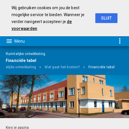
Wij gebruiken cookies om jou de best
mogelijke service te bieden. Wanneer je
SLUIT
verder navigeert accepteer je
de
Programmabegroting 2019-2022
voorwaarden
Ruimtelijke ontwikkeling
Financiële tabel
imtelijke ontwikkeling
Wat gaat het kosten?
Financiële tabel