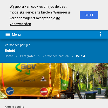
Wij gebruiken cookies om jou de best
mogelijke service te bieden. Wanneer je
SLUIT
verder navigeert accepteer je
de
Programmabegroting 2019-2022
voorwaarden
Verbonden partijen
Beleid
Home
Paragrafen
Verbonden partijen
Beleid