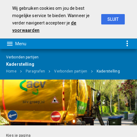
Wij gebruiken cookies om jou de best
mogelijke service te bieden. Wanneer je
SLUIT
verder navigeert accepteer je
de
Programmabegroting 2019-2022
voorwaarden
Verbonden partijen
Kaderstelling
Home
Paragrafen
Verbonden partijen
Kaderstelling