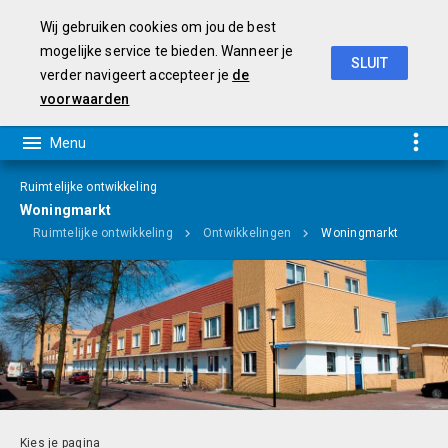
Wij gebruiken cookies om jou de best
mogelijke service te bieden. Wanneer je
SLUIT
verder navigeert accepteer je
de
Programmabegroting 2019-2022
voorwaarden
Ruimtelijke ontwikkeling
Woningmarkt
n
Ruimtelijke ontwikkeling
Ontwikkelingen
Woningmarkt