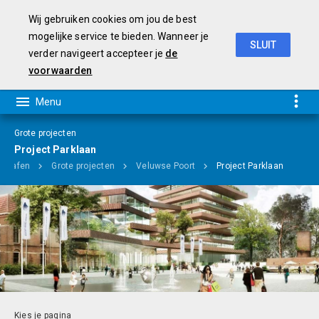
Wij gebruiken cookies om jou de best
mogelijke service te bieden. Wanneer je
SLUIT
verder navigeert accepteer je
de
Programmabegroting 2019-2022
voorwaarden
Grote projecten
Project Parklaan
agrafen
Grote projecten
Veluwse Poort
Project Parklaan