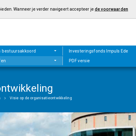
 bieden. Wanneer je verder navigeert accepteer je
de voorwaarden
s bestuursakkoord
Investeringsfonds Impuls Ede
fen
PDF versie
ontwikkeling
n
Visie op de organisatieontwikkeling