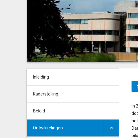
Inleiding
Kaderstelling
In 
Beleid
doo
het
Ontwikkelingen
Daa
pil