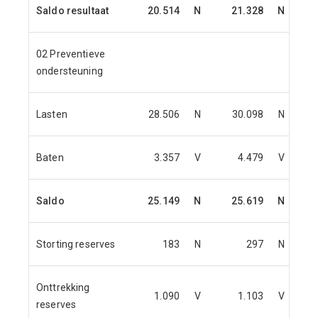
Saldo resultaat
20.514
N
21.328
N
02 Preventieve
ondersteuning
Lasten
28.506
N
30.098
N
Baten
3.357
V
4.479
V
Saldo
25.149
N
25.619
N
Storting reserves
183
N
297
N
Onttrekking
1.090
V
1.103
V
reserves