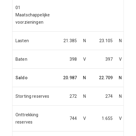
01
Maatschappelijke
voorzieningen
Lasten
21.385
N
23.105
N
Baten
398
V
397
V
Saldo
20.987
N
22.709
N
Storting reserves
272
N
274
N
Onttrekking
744
V
1.655
V
reserves