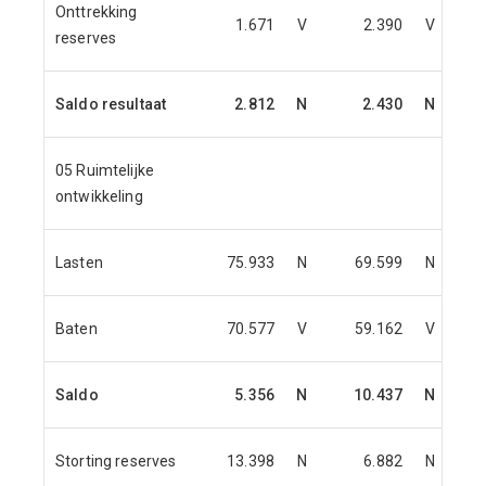
Onttrekking
1.671
V
2.390
V
reserves
Saldo resultaat
2.812
N
2.430
N
05 Ruimtelijke
ontwikkeling
Lasten
75.933
N
69.599
N
Baten
70.577
V
59.162
V
Saldo
5.356
N
10.437
N
Storting reserves
13.398
N
6.882
N