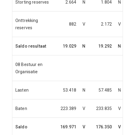
Storting reserves
2.664
N
1.804
N
Onttrekking
882
V
2.172
V
reserves
Saldo resultaat
19.029
N
19.292
N
08 Bestuur en
Organisatie
Lasten
53.418
N
57.485
N
Baten
223.389
V
233.835
V
Saldo
169.971
V
176.350
V