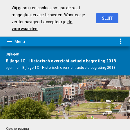
Wij gebruiken cookies om jou de best
mogelijke service te bieden. Wanneer je
SLUIT
verder navigeert accepteer je
de
Programmabegroting 2019-2022
voorwaarden
Bijlagen
Bijlage 1C - Historisch overzicht actuele begroting 2018
Bijlagen
Bijlage 1C - Historisch overzicht actuele begroting 2018