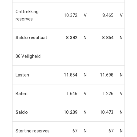
Onttrekking
10.372
V
8.465
V
reserves
Saldo resultaat
8.382
N
8.854
N
06 Veiligheid
Lasten
11.854
N
11.698
N
Baten
1.646
V
1.226
V
Saldo
10.209
N
10.473
N
Storting reserves
67
N
67
N