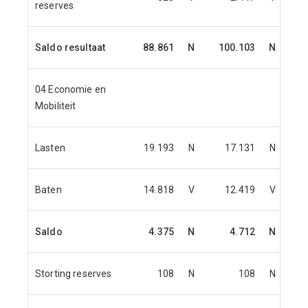
reserves
Saldo resultaat
88.861
N
100.103
N
04 Economie en
Mobiliteit
Lasten
19.193
N
17.131
N
Baten
14.818
V
12.419
V
Saldo
4.375
N
4.712
N
Storting reserves
108
N
108
N