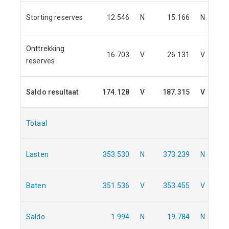
Storting reserves
12.546
N
15.166
N
Onttrekking
16.703
V
26.131
V
reserves
Saldo resultaat
174.128
V
187.315
V
Totaal
Lasten
353.530
N
373.239
N
Baten
351.536
V
353.455
V
Saldo
1.994
N
19.784
N