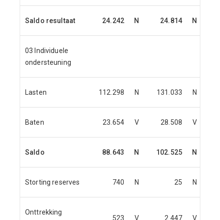
Saldo resultaat
24.242
N
24.814
N
03 Individuele
ondersteuning
Lasten
112.298
N
131.033
N
Baten
23.654
V
28.508
V
Saldo
88.643
N
102.525
N
Storting reserves
740
N
25
N
Onttrekking
523
V
2.447
V