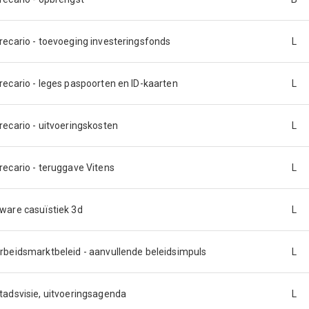
recario - toevoeging investeringsfonds
L
recario - leges paspoorten en ID-kaarten
L
recario - uitvoeringskosten
L
recario - teruggave Vitens
L
ware casuïstiek 3d
L
rbeidsmarktbeleid - aanvullende beleidsimpuls
L
tadsvisie, uitvoeringsagenda
L