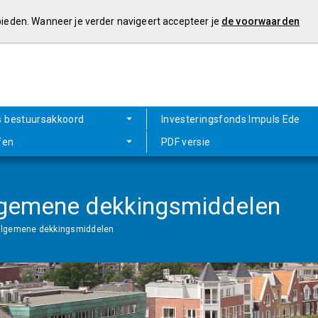
 bieden. Wanneer je verder navigeert accepteer je
de voorwaarden
s bestuursakkoord
Investeringsfonds Impuls Ede
fen
PDF versie
 algemene dekkingsmiddelen
t algemene dekkingsmiddelen