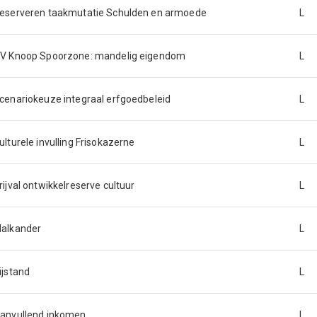
eserveren taakmutatie Schulden en armoede
L
V Knoop Spoorzone: mandelig eigendom
L
cenariokeuze integraal erfgoedbeleid
L
ulturele invulling Frisokazerne
L
rijval ontwikkelreserve cultuur
L
alkander
L
ijstand
L
anvullend inkomen
L