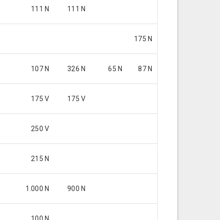
111 N
111 N
175 N
107 N
326 N
65 N
87 N
175 V
175 V
250 V
215 N
1.000 N
900 N
100 N