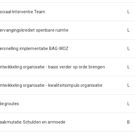
ociaal Interventie Team
L
ervangingskrediet openbare ruimte
L
ersnelling implementatie BAG-WOZ
L
ntwikkeling organisatie - basis verder op orde brengen
L
ntwikkeling organisatie - kwaliteitsimpuls organisatie
L
liegroutes
L
aakmutatie Schulden en armoede
B