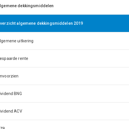
lgemene dekkingsmiddelen
verzicht algemene dekkingsmiddelen 2019
lgemene uitkering
espaarde rente
nvoorzien
ividend BNG
ividend ACV
ZB