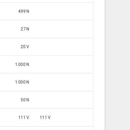
499 N
27 N
20 V
1.000 N
1.000 N
50 N
111 V
111 V