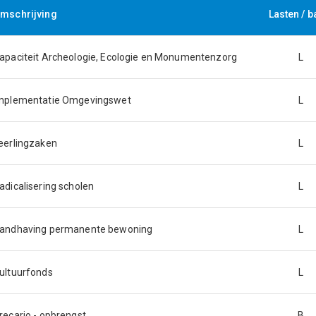
mschrijving
Lasten / b
apaciteit Archeologie, Ecologie en Monumentenzorg
L
mplementatie Omgevingswet
L
eerlingzaken
L
adicalisering scholen
L
andhaving permanente bewoning
L
ultuurfonds
L
recario - opbrengst
B