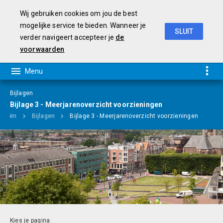
Wij gebruiken cookies om jou de best
mogelijke service te bieden. Wanneer je
SLUIT
verder navigeert accepteer je
de
Programmabegroting 2019-2022
voorwaarden
Bijlagen
Bijlage 3 - Meerjarenoverzicht voorzieningen
anciën
Bijlagen
Bijlage 3 - Meerjarenoverzicht voorzieningen