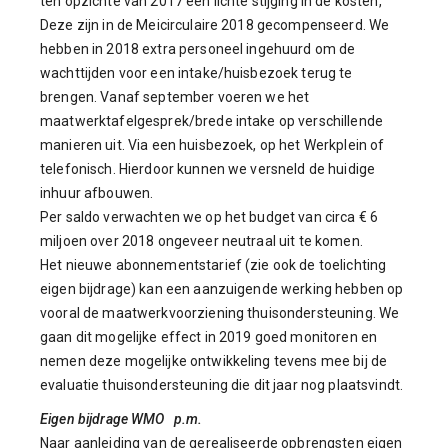
ten opzichte van 2017 een lichte stijging in de kosten,
Deze zijn in de Meicirculaire 2018 gecompenseerd. We
hebben in 2018 extra personeel ingehuurd om de
wachttijden voor een intake/huisbezoek terug te
brengen. Vanaf september voeren we het
maatwerktafelgesprek/brede intake op verschillende
manieren uit. Via een huisbezoek, op het Werkplein of
telefonisch. Hierdoor kunnen we versneld de huidige
inhuur afbouwen.
Per saldo verwachten we op het budget van circa € 6
miljoen over 2018 ongeveer neutraal uit te komen.
Het nieuwe abonnementstarief (zie ook de toelichting
eigen bijdrage) kan een aanzuigende werking hebben op
vooral de maatwerkvoorziening thuisondersteuning. We
gaan dit mogelijke effect in 2019 goed monitoren en
nemen deze mogelijke ontwikkeling tevens mee bij de
evaluatie thuisondersteuning die dit jaar nog plaatsvindt.
Eigen bijdrage WMO p.m.
Naar aanleiding van de gerealiseerde opbrengsten eigen