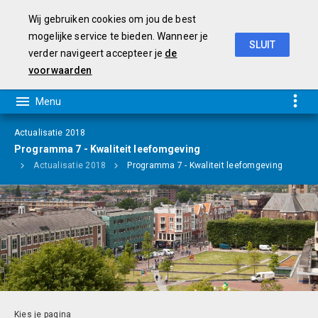
Wij gebruiken cookies om jou de best
mogelijke service te bieden. Wanneer je
SLUIT
verder navigeert accepteer je
de
Programmabegroting 2019-2022
voorwaarden
Actualisatie 2018
Programma 7 - Kwaliteit leefomgeving
iën
Actualisatie 2018
Programma 7 - Kwaliteit leefomgeving