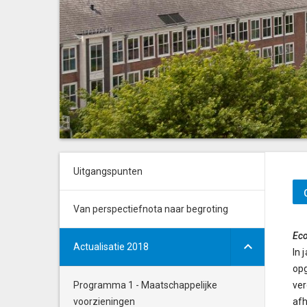
Uitgangspunten
Van perspectiefnota naar begroting
Eco
Actualisatie 2018
In 
opg
Programma 1 - Maatschappelijke
ver
voorzieningen
afh