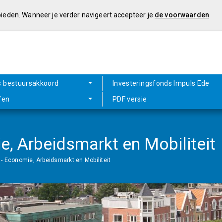
 bieden. Wanneer je verder navigeert accepteer je
de voorwaarden
s bestuursakkoord
Investeringsfonds Impuls Ede
fen
PDF versie
, Arbeidsmarkt en Mobiliteit
 Economie, Arbeidsmarkt en Mobiliteit