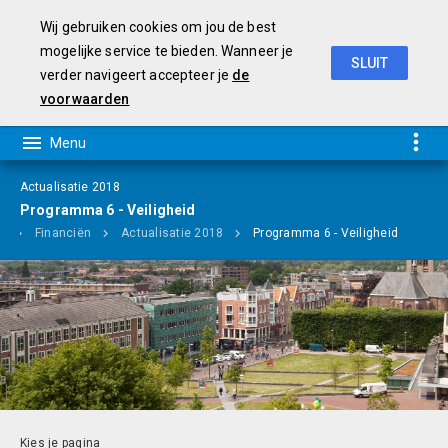
Wij gebruiken cookies om jou de best
mogelijke service te bieden. Wanneer je
SLUIT
verder navigeert accepteer je
de
Programmabegroting 2019-2022
voorwaarden
Actualisatie 2018
Programma 6 - Veiligheid
e
Financiën
Actualisatie 2018
Programma 6 - Veiligheid